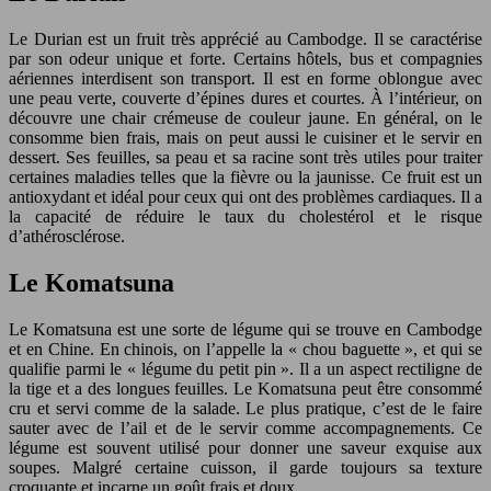
Le Durian est un fruit très apprécié au Cambodge. Il se caractérise
par son odeur unique et forte. Certains hôtels, bus et compagnies
aériennes interdisent son transport. Il est en forme oblongue avec
une peau verte, couverte d’épines dures et courtes. À l’intérieur, on
découvre une chair crémeuse de couleur jaune. En général, on le
consomme bien frais, mais on peut aussi le cuisiner et le servir en
dessert. Ses feuilles, sa peau et sa racine sont très utiles pour traiter
certaines maladies telles que la fièvre ou la jaunisse. Ce fruit est un
antioxydant et idéal pour ceux qui ont des problèmes cardiaques. Il a
la capacité de réduire le taux du cholestérol et le risque
d’athérosclérose.
Le Komatsuna
Le Komatsuna est une sorte de légume qui se trouve en Cambodge
et en Chine. En chinois, on l’appelle la « chou baguette », et qui se
qualifie parmi le « légume du petit pin ». Il a un aspect rectiligne de
la tige et a des longues feuilles. Le Komatsuna peut être consommé
cru et servi comme de la salade. Le plus pratique, c’est de le faire
sauter avec de l’ail et de le servir comme accompagnements. Ce
légume est souvent utilisé pour donner une saveur exquise aux
soupes. Malgré certaine cuisson, il garde toujours sa texture
croquante et incarne un goût frais et doux.